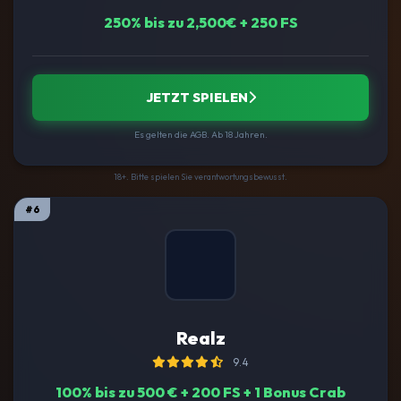
250% bis zu 2,500€ + 250 FS
JETZT SPIELEN
Es gelten die AGB. Ab 18 Jahren.
18+. Bitte spielen Sie verantwortungsbewusst.
#6
Realz
9.4
100% bis zu 500 € + 200 FS + 1 Bonus Crab