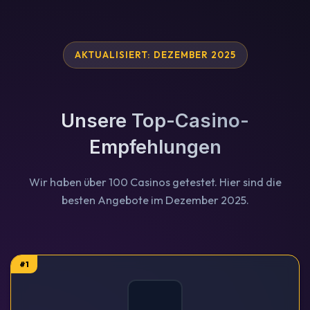
Zum
Inhalt
springen
AKTUALISIERT: DEZEMBER 2025
Unsere Top-Casino-
Empfehlungen
Wir haben über 100 Casinos getestet. Hier sind die
besten Angebote im Dezember 2025.
#1