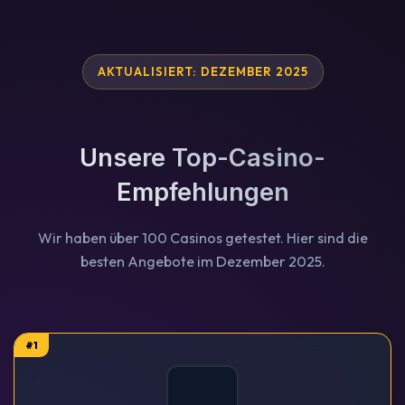
Zum
Inhalt
springen
AKTUALISIERT: DEZEMBER 2025
Unsere Top-Casino-
Empfehlungen
Wir haben über 100 Casinos getestet. Hier sind die
besten Angebote im Dezember 2025.
#1