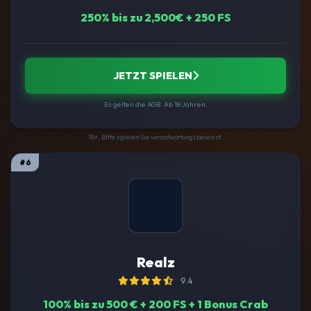
250% bis zu 2,500€ + 250 FS
JETZT SPIELEN
Es gelten die AGB. Ab 18 Jahren.
18+. Bitte spielen Sie verantwortungsbewusst.
#6
Realz
9.4
100% bis zu 500 € + 200 FS + 1 Bonus Crab