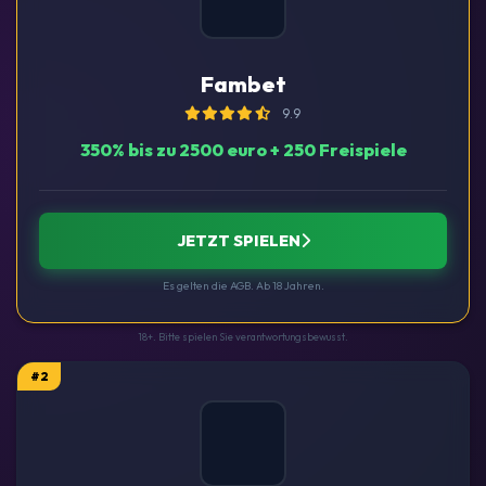
Fambet
9.9
350% bis zu 2500 euro + 250 Freispiele
JETZT SPIELEN
Es gelten die AGB. Ab 18 Jahren.
18+. Bitte spielen Sie verantwortungsbewusst.
#2