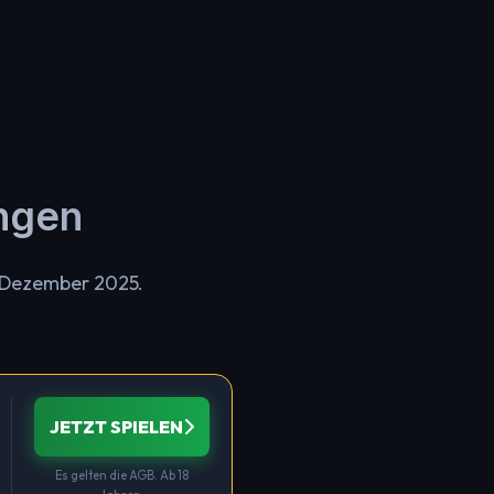
ngen
m Dezember 2025.
JETZT SPIELEN
Es gelten die AGB. Ab 18