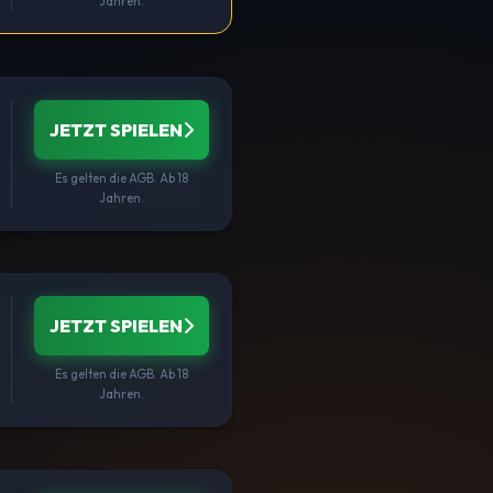
Jahren.
JETZT SPIELEN
Es gelten die AGB. Ab 18
Jahren.
JETZT SPIELEN
Es gelten die AGB. Ab 18
Jahren.