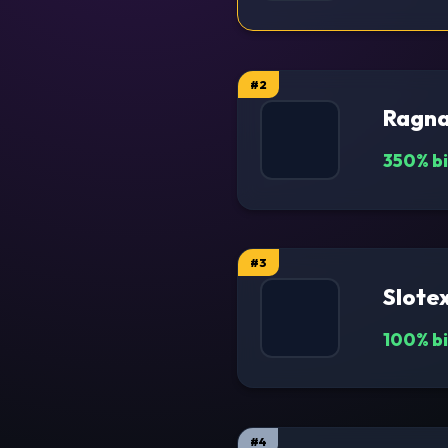
#2
Ragna
350% bi
#3
Slote
100% bi
#4