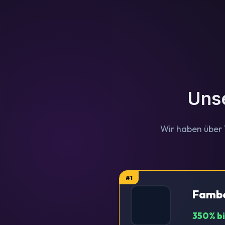
Zum
Inhalt
springen
Uns
Wir haben über 
#1
Famb
350% bi