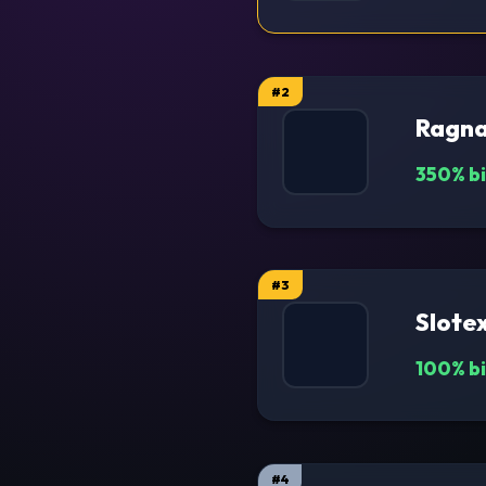
#2
Ragna
350% bi
#3
Slote
100% bi
#4