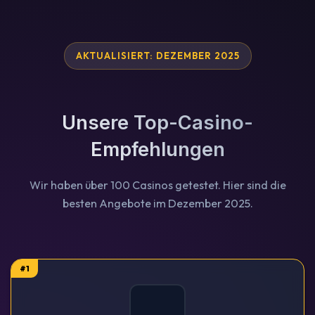
Zum
Inhalt
springen
AKTUALISIERT: DEZEMBER 2025
Unsere Top-Casino-
Empfehlungen
Wir haben über 100 Casinos getestet. Hier sind die
besten Angebote im Dezember 2025.
#1