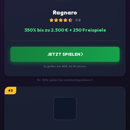
Ragnaro
9.8
350% bis zu 2.500 € + 250 Freispiele
JETZT SPIELEN
Es gelten die AGB. Ab 18 Jahren.
18+. Bitte spielen Sie verantwortungsbewusst.
#3