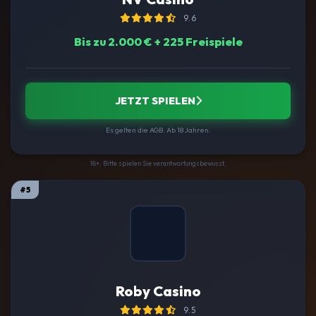
9.6
Bis zu 2.000 € + 225 Freispiele
JETZT SPIELEN
Es gelten die AGB. Ab 18 Jahren.
18+. Bitte spielen Sie verantwortungsbewusst.
#5
Roby Casino
9.5