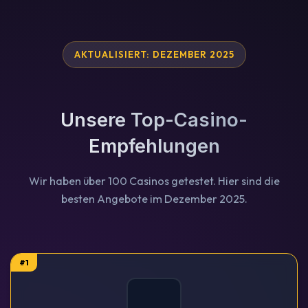
Zum
Inhalt
springen
AKTUALISIERT: DEZEMBER 2025
Unsere Top-Casino-
Empfehlungen
Wir haben über 100 Casinos getestet. Hier sind die
besten Angebote im Dezember 2025.
#1