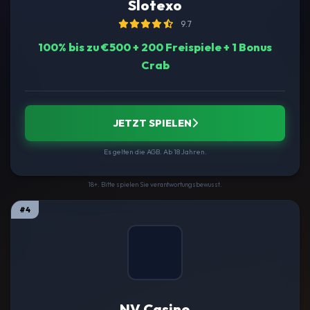
Slotexo
9.7
100% bis zu €500 + 200 Freispiele + 1 Bonus
Crab
JETZT SPIELEN
Es gelten die AGB. Ab 18 Jahren.
18+. Bitte spielen Sie verantwortungsbewusst.
#4
NV Casino