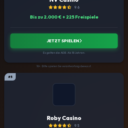
9.6
Bis zu 2.000 € + 225 Freispiele
JETZT SPIELEN
Es gelten die AGB. Ab 18 Jahren.
18+. Bitte spielen Sie verantwortungsbewusst.
#5
Roby Casino
9.5