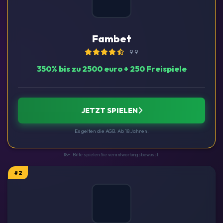
Fambet
9.9
350% bis zu 2500 euro + 250 Freispiele
JETZT SPIELEN
Es gelten die AGB. Ab 18 Jahren.
18+. Bitte spielen Sie verantwortungsbewusst.
#2