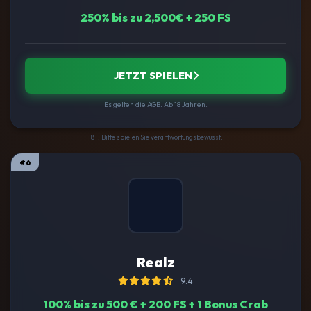
250% bis zu 2,500€ + 250 FS
JETZT SPIELEN
Es gelten die AGB. Ab 18 Jahren.
18+. Bitte spielen Sie verantwortungsbewusst.
#6
Realz
9.4
100% bis zu 500 € + 200 FS + 1 Bonus Crab