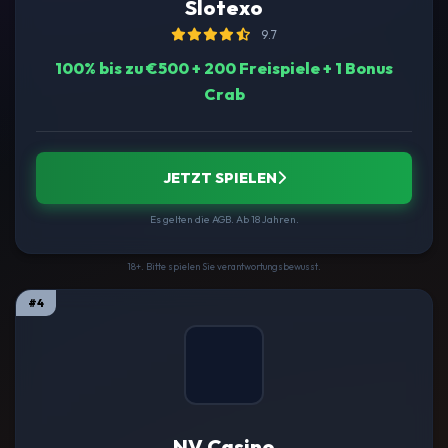
Slotexo
9.7
100% bis zu €500 + 200 Freispiele + 1 Bonus
Crab
JETZT SPIELEN
Es gelten die AGB. Ab 18 Jahren.
18+. Bitte spielen Sie verantwortungsbewusst.
#4
NV Casino