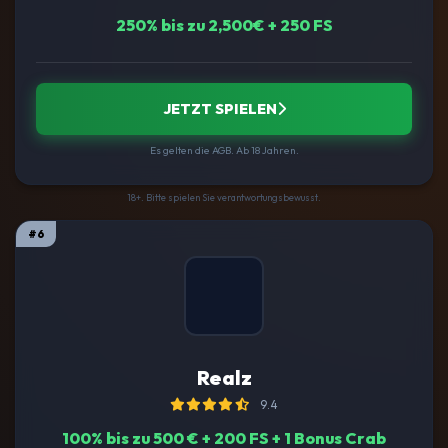
250% bis zu 2,500€ + 250 FS
JETZT SPIELEN
Es gelten die AGB. Ab 18 Jahren.
18+. Bitte spielen Sie verantwortungsbewusst.
#6
Realz
9.4
100% bis zu 500 € + 200 FS + 1 Bonus Crab