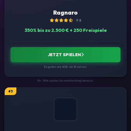
Ragnaro
9.8
350% bis zu 2.500 € + 250 Freispiele
JETZT SPIELEN
Es gelten die AGB. Ab 18 Jahren.
18+. Bitte spielen Sie verantwortungsbewusst.
#3