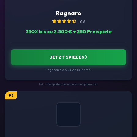
Ragnaro
9.8
350% bis zu 2.500 € + 250 Freispiele
JETZT SPIELEN
Es gelten die AGB. Ab 18 Jahren.
18+. Bitte spielen Sie verantwortungsbewusst.
#3