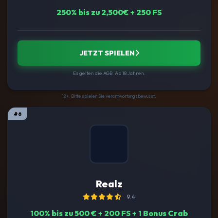
250% bis zu 2,500€ + 250 FS
JETZT SPIELEN
Es gelten die AGB. Ab 18 Jahren.
18+. Bitte spielen Sie verantwortungsbewusst.
#6
Realz
9.4
100% bis zu 500 € + 200 FS + 1 Bonus Crab