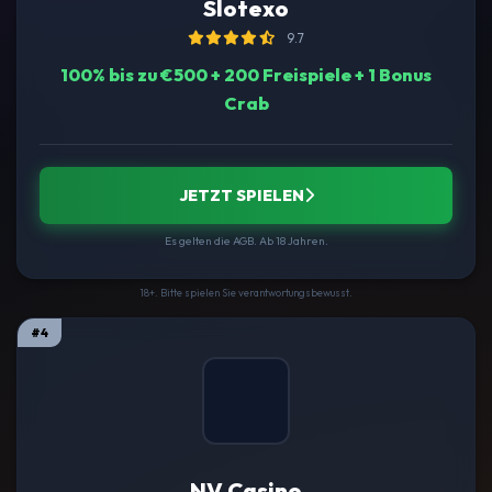
Slotexo
9.7
100% bis zu €500 + 200 Freispiele + 1 Bonus
Crab
JETZT SPIELEN
Es gelten die AGB. Ab 18 Jahren.
18+. Bitte spielen Sie verantwortungsbewusst.
#4
NV Casino