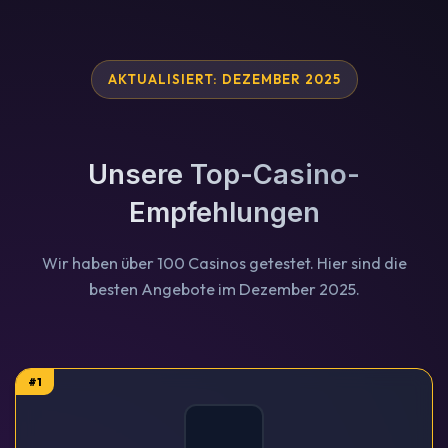
Zum
Inhalt
springen
AKTUALISIERT: DEZEMBER 2025
Unsere Top-Casino-
Empfehlungen
Wir haben über 100 Casinos getestet. Hier sind die
besten Angebote im Dezember 2025.
#1