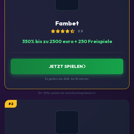
Fambet
9.9
350% bis zu 2500 euro + 250 Freispiele
JETZT SPIELEN
Es gelten die AGB. Ab 18 Jahren.
18+. Bitte spielen Sie verantwortungsbewusst.
#2