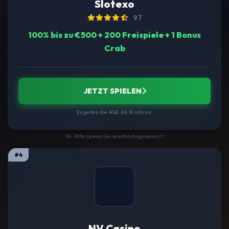
Slotexo
9.7
100% bis zu €500 + 200 Freispiele + 1 Bonus
Crab
JETZT SPIELEN
Es gelten die AGB. Ab 18 Jahren.
18+. Bitte spielen Sie verantwortungsbewusst.
#4
NV Casino