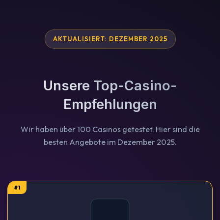
Zum
Inhalt
springen
AKTUALISIERT: DEZEMBER 2025
Unsere Top-Casino-
Empfehlungen
Wir haben über 100 Casinos getestet. Hier sind die
besten Angebote im Dezember 2025.
#1