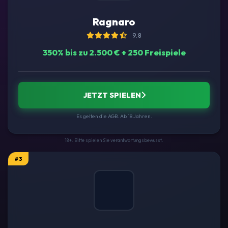
Ragnaro
9.8
350% bis zu 2.500 € + 250 Freispiele
JETZT SPIELEN
Es gelten die AGB. Ab 18 Jahren.
18+. Bitte spielen Sie verantwortungsbewusst.
#3