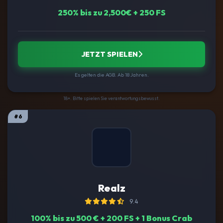
250% bis zu 2,500€ + 250 FS
JETZT SPIELEN
Es gelten die AGB. Ab 18 Jahren.
18+. Bitte spielen Sie verantwortungsbewusst.
#6
Realz
9.4
100% bis zu 500 € + 200 FS + 1 Bonus Crab