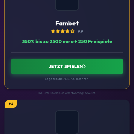
Fambet
9.9
350% bis zu 2500 euro + 250 Freispiele
JETZT SPIELEN
Es gelten die AGB. Ab 18 Jahren.
18+. Bitte spielen Sie verantwortungsbewusst.
#2