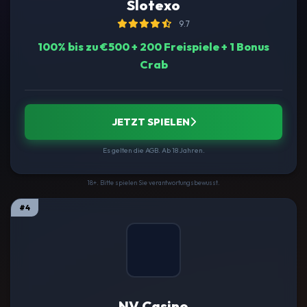
Slotexo
9.7
100% bis zu €500 + 200 Freispiele + 1 Bonus
Crab
JETZT SPIELEN
Es gelten die AGB. Ab 18 Jahren.
18+. Bitte spielen Sie verantwortungsbewusst.
#4
NV Casino