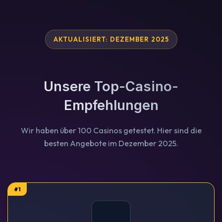
Zum
Inhalt
springen
AKTUALISIERT: DEZEMBER 2025
Unsere Top-Casino-
Empfehlungen
Wir haben über 100 Casinos getestet. Hier sind die
besten Angebote im Dezember 2025.
#1