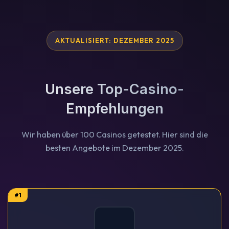
Zum
Inhalt
springen
AKTUALISIERT: DEZEMBER 2025
Unsere Top-Casino-
Empfehlungen
Wir haben über 100 Casinos getestet. Hier sind die
besten Angebote im Dezember 2025.
#1