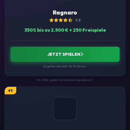
Ragnaro
9.8
350% bis zu 2.500 € + 250 Freispiele
JETZT SPIELEN
Es gelten die AGB. Ab 18 Jahren.
18+. Bitte spielen Sie verantwortungsbewusst.
#3