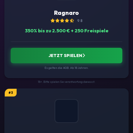
Ragnaro
9.8
350% bis zu 2.500 € + 250 Freispiele
JETZT SPIELEN
Es gelten die AGB. Ab 18 Jahren.
18+. Bitte spielen Sie verantwortungsbewusst.
#3