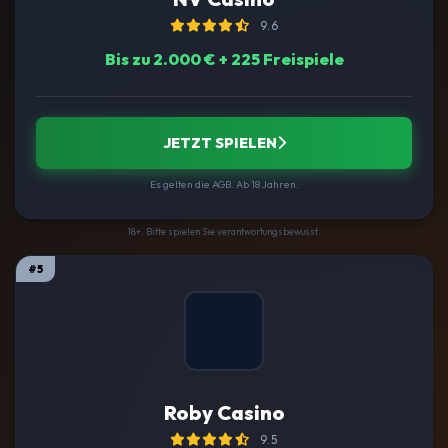
9.6
Bis zu 2.000 € + 225 Freispiele
JETZT SPIELEN
Es gelten die AGB. Ab 18 Jahren.
18+. Bitte spielen Sie verantwortungsbewusst.
#5
Roby Casino
9.5