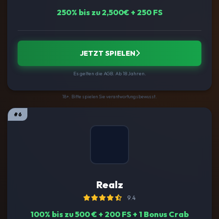
250% bis zu 2,500€ + 250 FS
JETZT SPIELEN
Es gelten die AGB. Ab 18 Jahren.
18+. Bitte spielen Sie verantwortungsbewusst.
#6
Realz
9.4
100% bis zu 500 € + 200 FS + 1 Bonus Crab