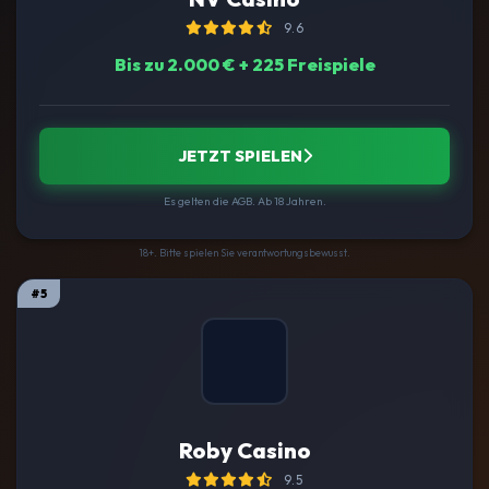
9.6
Bis zu 2.000 € + 225 Freispiele
JETZT SPIELEN
Es gelten die AGB. Ab 18 Jahren.
18+. Bitte spielen Sie verantwortungsbewusst.
#5
Roby Casino
9.5