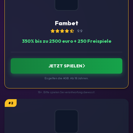
Fambet
9.9
350% bis zu 2500 euro + 250 Freispiele
JETZT SPIELEN
Es gelten die AGB. Ab 18 Jahren.
18+. Bitte spielen Sie verantwortungsbewusst.
#2