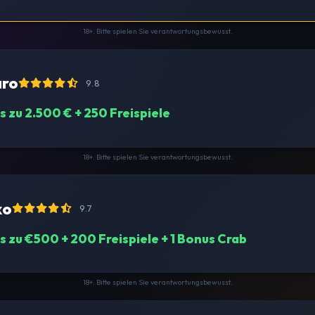
18+. Bitte spielen Sie verantwortungsbewusst.
ro
9.8
s zu 2.500 € + 250 Freispiele
18+. Bitte spielen Sie verantwortungsbewusst.
xo
9.7
s zu €500 + 200 Freispiele + 1 Bonus Crab
18+. Bitte spielen Sie verantwortungsbewusst.