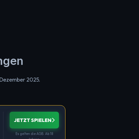
ngen
m Dezember 2025.
JETZT SPIELEN
Es gelten die AGB. Ab 18