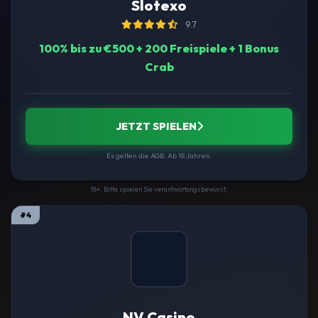
Slotexo
9.7
100% bis zu €500 + 200 Freispiele + 1 Bonus
Crab
JETZT SPIELEN
Es gelten die AGB. Ab 18 Jahren.
18+. Bitte spielen Sie verantwortungsbewusst.
#4
NV Casino