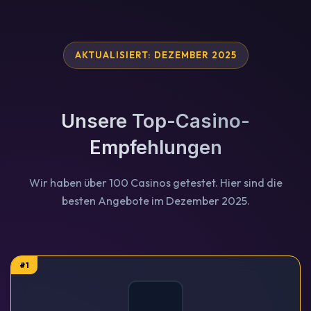
Zum
Inhalt
springen
AKTUALISIERT: DEZEMBER 2025
Unsere Top-Casino-
Empfehlungen
Wir haben über 100 Casinos getestet. Hier sind die
besten Angebote im Dezember 2025.
#1