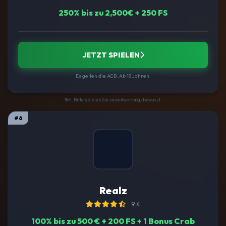
250% bis zu 2,500€ + 250 FS
JETZT SPIELEN
Es gelten die AGB. Ab 18 Jahren.
18+. Bitte spielen Sie verantwortungsbewusst.
#6
Realz
9.4
100% bis zu 500 € + 200 FS + 1 Bonus Crab