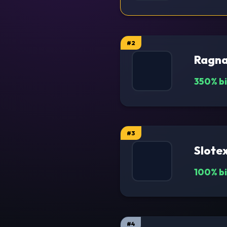
#2
Ragna
350% bi
#3
Slote
100% bi
#4