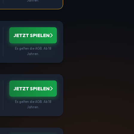
Jahren.
JETZT SPIELEN
Es gelten die AGB. Ab 18
Jahren.
JETZT SPIELEN
Es gelten die AGB. Ab 18
Jahren.