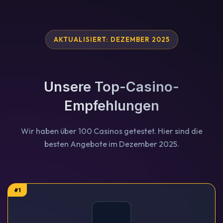
Zum
Inhalt
springen
AKTUALISIERT: DEZEMBER 2025
Unsere Top-Casino-
Empfehlungen
Wir haben über 100 Casinos getestet. Hier sind die
besten Angebote im Dezember 2025.
#1