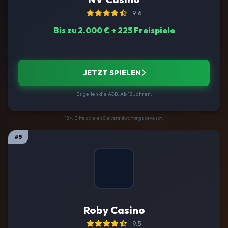
9.6
Bis zu 2.000 € + 225 Freispiele
JETZT SPIELEN
Es gelten die AGB. Ab 18 Jahren.
18+. Bitte spielen Sie verantwortungsbewusst.
#5
Roby Casino
9.5