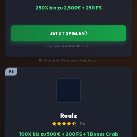
250% bis zu 2,500€ + 250 FS
JETZT SPIELEN
Es gelten die AGB. Ab 18 Jahren.
18+. Bitte spielen Sie verantwortungsbewusst.
#6
Realz
9.4
100% bis zu 500 € + 200 FS + 1 Bonus Crab