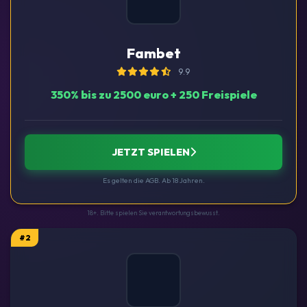
Fambet
9.9
350% bis zu 2500 euro + 250 Freispiele
JETZT SPIELEN
Es gelten die AGB. Ab 18 Jahren.
18+. Bitte spielen Sie verantwortungsbewusst.
#2