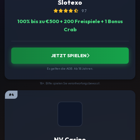
Slotexo
9.7
100% bis zu €500 + 200 Freispiele + 1 Bonus
Crab
JETZT SPIELEN
Es gelten die AGB. Ab 18 Jahren.
18+. Bitte spielen Sie verantwortungsbewusst.
#4
NV Casino