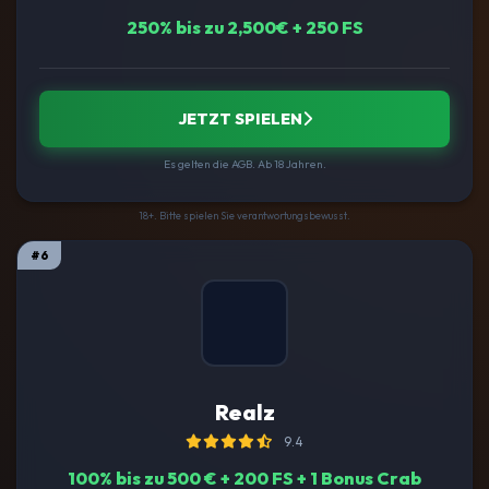
250% bis zu 2,500€ + 250 FS
JETZT SPIELEN
Es gelten die AGB. Ab 18 Jahren.
18+. Bitte spielen Sie verantwortungsbewusst.
#6
Realz
9.4
100% bis zu 500 € + 200 FS + 1 Bonus Crab