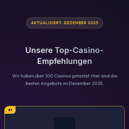
Zum
Inhalt
springen
AKTUALISIERT: DEZEMBER 2025
Unsere Top-Casino-
Empfehlungen
Wir haben über 100 Casinos getestet. Hier sind die
besten Angebote im Dezember 2025.
#1