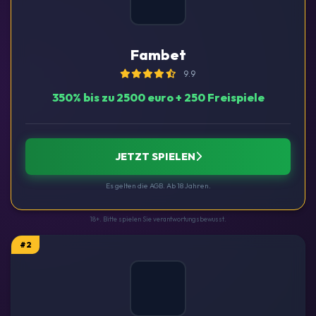
Fambet
9.9
350% bis zu 2500 euro + 250 Freispiele
JETZT SPIELEN
Es gelten die AGB. Ab 18 Jahren.
18+. Bitte spielen Sie verantwortungsbewusst.
#2