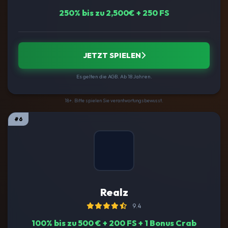
250% bis zu 2,500€ + 250 FS
JETZT SPIELEN
Es gelten die AGB. Ab 18 Jahren.
18+. Bitte spielen Sie verantwortungsbewusst.
#6
Realz
9.4
100% bis zu 500 € + 200 FS + 1 Bonus Crab