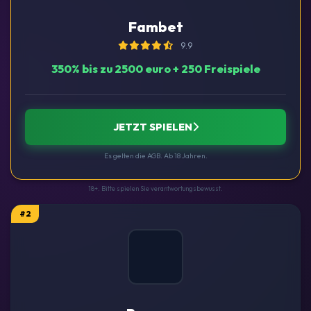
Fambet
9.9
350% bis zu 2500 euro + 250 Freispiele
JETZT SPIELEN
Es gelten die AGB. Ab 18 Jahren.
18+. Bitte spielen Sie verantwortungsbewusst.
#2