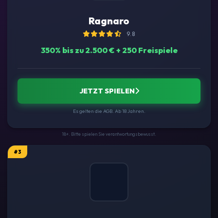
Ragnaro
9.8
350% bis zu 2.500 € + 250 Freispiele
JETZT SPIELEN
Es gelten die AGB. Ab 18 Jahren.
18+. Bitte spielen Sie verantwortungsbewusst.
#3