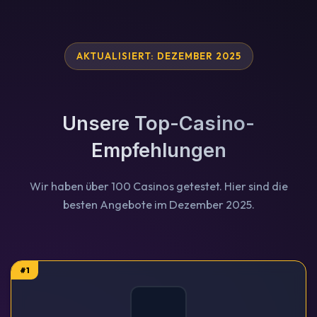
Zum
Inhalt
springen
AKTUALISIERT: DEZEMBER 2025
Unsere Top-Casino-
Empfehlungen
Wir haben über 100 Casinos getestet. Hier sind die
besten Angebote im Dezember 2025.
#1