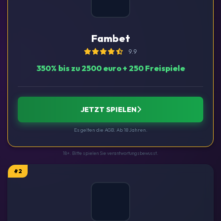
Fambet
9.9
350% bis zu 2500 euro + 250 Freispiele
JETZT SPIELEN
Es gelten die AGB. Ab 18 Jahren.
18+. Bitte spielen Sie verantwortungsbewusst.
#2