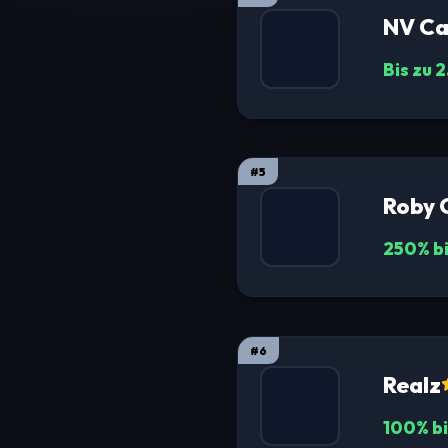
NV Ca
Bis zu 
#5
Roby 
250% bi
#6
Realz
100% bi