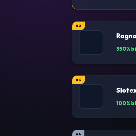
#2
Ragna
350% bi
#3
Slote
100% bi
#4