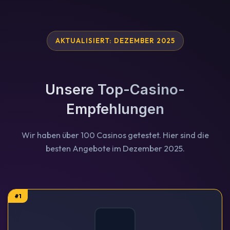
Zum
Inhalt
springen
AKTUALISIERT: DEZEMBER 2025
Unsere Top-Casino-
Empfehlungen
Wir haben über 100 Casinos getestet. Hier sind die
besten Angebote im Dezember 2025.
#1