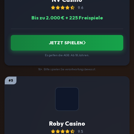
9.6
Bis zu 2.000 € + 225 Freispiele
JETZT SPIELEN
Es gelten die AGB. Ab 18 Jahren.
18+. Bitte spielen Sie verantwortungsbewusst.
#5
Roby Casino
9.5