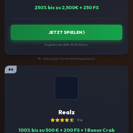
250% bis zu 2,500€ + 250 FS
JETZT SPIELEN
Es gelten die AGB. Ab 18 Jahren.
18+. Bitte spielen Sie verantwortungsbewusst.
#6
Realz
9.4
100% bis zu 500 € + 200 FS + 1 Bonus Crab