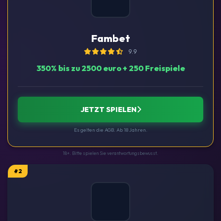
Fambet
9.9
350% bis zu 2500 euro + 250 Freispiele
JETZT SPIELEN
Es gelten die AGB. Ab 18 Jahren.
18+. Bitte spielen Sie verantwortungsbewusst.
#2