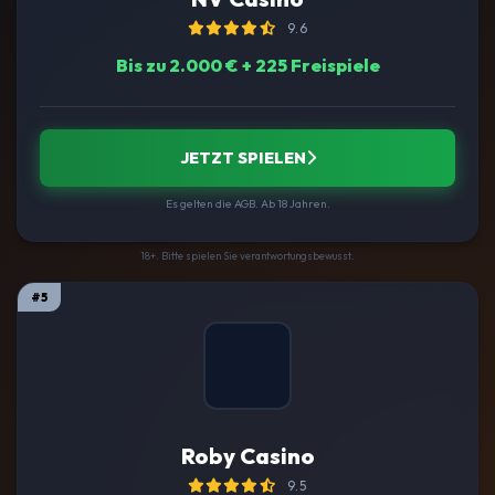
9.6
Bis zu 2.000 € + 225 Freispiele
JETZT SPIELEN
Es gelten die AGB. Ab 18 Jahren.
18+. Bitte spielen Sie verantwortungsbewusst.
#5
Roby Casino
9.5