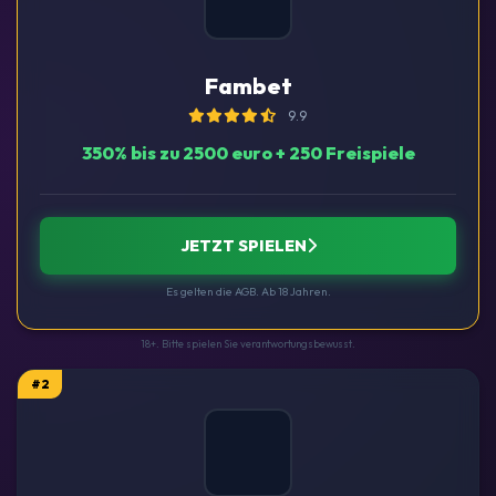
Fambet
9.9
350% bis zu 2500 euro + 250 Freispiele
JETZT SPIELEN
Es gelten die AGB. Ab 18 Jahren.
18+. Bitte spielen Sie verantwortungsbewusst.
#2