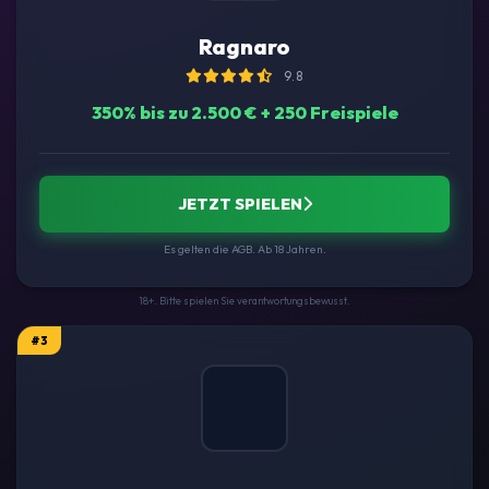
Ragnaro
9.8
350% bis zu 2.500 € + 250 Freispiele
JETZT SPIELEN
Es gelten die AGB. Ab 18 Jahren.
18+. Bitte spielen Sie verantwortungsbewusst.
#3