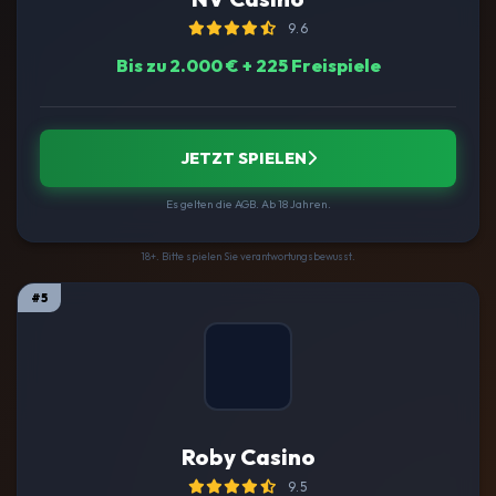
9.6
Bis zu 2.000 € + 225 Freispiele
JETZT SPIELEN
Es gelten die AGB. Ab 18 Jahren.
18+. Bitte spielen Sie verantwortungsbewusst.
#5
Roby Casino
9.5