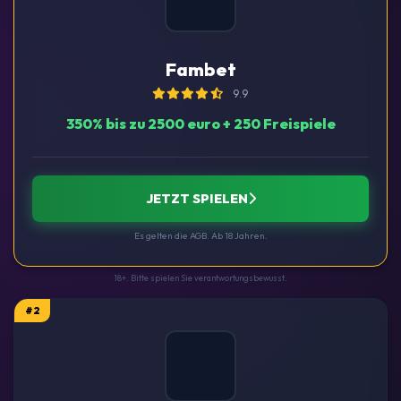
Fambet
9.9
350% bis zu 2500 euro + 250 Freispiele
JETZT SPIELEN
Es gelten die AGB. Ab 18 Jahren.
18+. Bitte spielen Sie verantwortungsbewusst.
#2