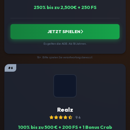
250% bis zu 2,500€ + 250 FS
JETZT SPIELEN
Es gelten die AGB. Ab 18 Jahren.
18+. Bitte spielen Sie verantwortungsbewusst.
#6
Realz
9.4
100% bis zu 500 € + 200 FS + 1 Bonus Crab