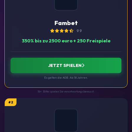
Fambet
9.9
350% bis zu 2500 euro + 250 Freispiele
JETZT SPIELEN
Es gelten die AGB. Ab 18 Jahren.
18+. Bitte spielen Sie verantwortungsbewusst.
#2