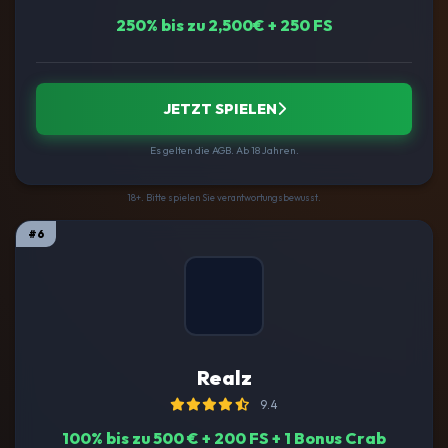
250% bis zu 2,500€ + 250 FS
JETZT SPIELEN
Es gelten die AGB. Ab 18 Jahren.
18+. Bitte spielen Sie verantwortungsbewusst.
#6
Realz
9.4
100% bis zu 500 € + 200 FS + 1 Bonus Crab