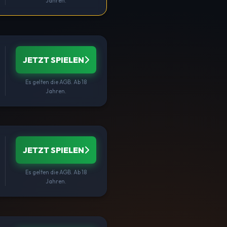
Jahren.
JETZT SPIELEN
Es gelten die AGB. Ab 18
Jahren.
JETZT SPIELEN
Es gelten die AGB. Ab 18
Jahren.