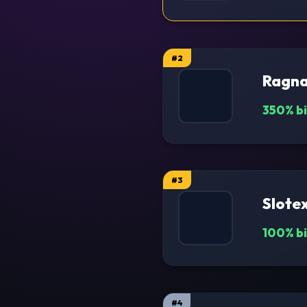
#2
Ragna
350% bi
#3
Slote
100% bi
#4