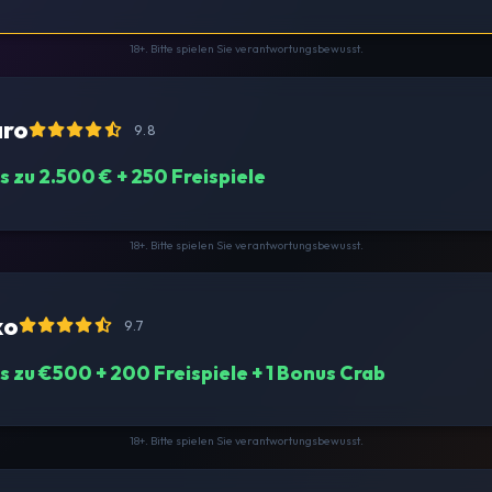
18+. Bitte spielen Sie verantwortungsbewusst.
ro
9.8
s zu 2.500 € + 250 Freispiele
18+. Bitte spielen Sie verantwortungsbewusst.
xo
9.7
s zu €500 + 200 Freispiele + 1 Bonus Crab
18+. Bitte spielen Sie verantwortungsbewusst.