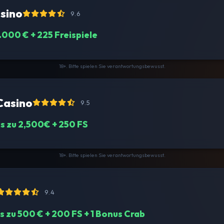
sino
9.6
2.000 € + 225 Freispiele
18+. Bitte spielen Sie verantwortungsbewusst.
Casino
9.5
s zu 2,500€ + 250 FS
18+. Bitte spielen Sie verantwortungsbewusst.
9.4
s zu 500 € + 200 FS + 1 Bonus Crab