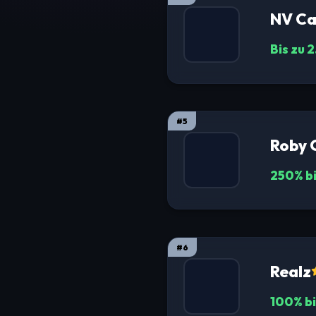
NV Ca
Bis zu 
#5
Roby 
250% bi
#6
Realz
100% bi