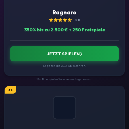
Ragnaro
9.8
350% bis zu 2.500 € + 250 Freispiele
JETZT SPIELEN
Es gelten die AGB. Ab 18 Jahren.
18+. Bitte spielen Sie verantwortungsbewusst.
#3