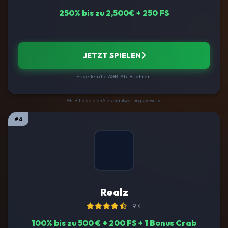
250% bis zu 2,500€ + 250 FS
JETZT SPIELEN
Es gelten die AGB. Ab 18 Jahren.
18+. Bitte spielen Sie verantwortungsbewusst.
#6
Realz
9.4
100% bis zu 500 € + 200 FS + 1 Bonus Crab