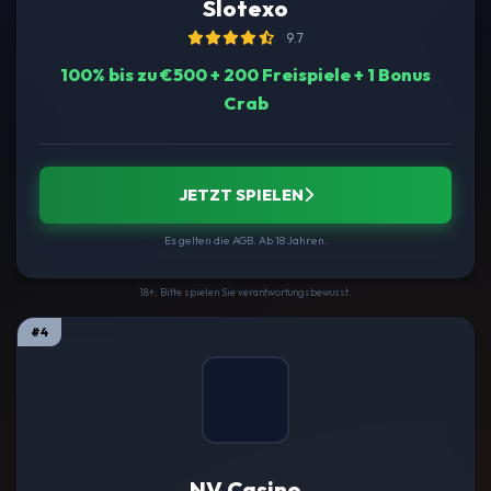
Slotexo
9.7
100% bis zu €500 + 200 Freispiele + 1 Bonus
Crab
JETZT SPIELEN
Es gelten die AGB. Ab 18 Jahren.
18+. Bitte spielen Sie verantwortungsbewusst.
#4
NV Casino