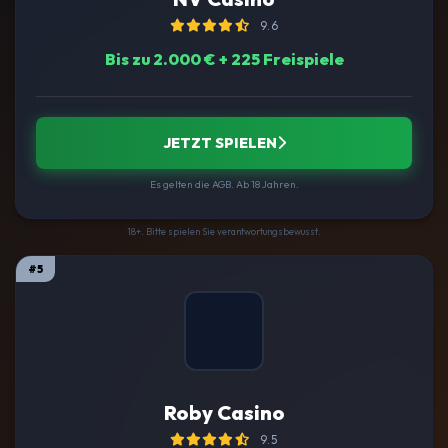
9.6
Bis zu 2.000 € + 225 Freispiele
JETZT SPIELEN
Es gelten die AGB. Ab 18 Jahren.
18+. Bitte spielen Sie verantwortungsbewusst.
#5
Roby Casino
9.5