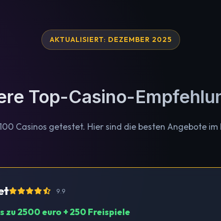
AKTUALISIERT: DEZEMBER 2025
ere Top-Casino-Empfehlu
100 Casinos getestet. Hier sind die besten Angebote i
et
9.9
s zu 2500 euro + 250 Freispiele