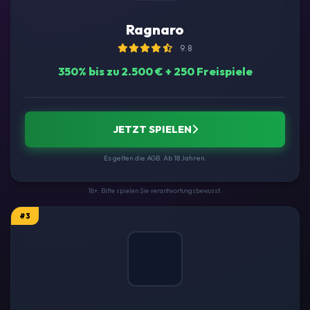
Ragnaro
9.8
350% bis zu 2.500 € + 250 Freispiele
JETZT SPIELEN
Es gelten die AGB. Ab 18 Jahren.
18+. Bitte spielen Sie verantwortungsbewusst.
#3