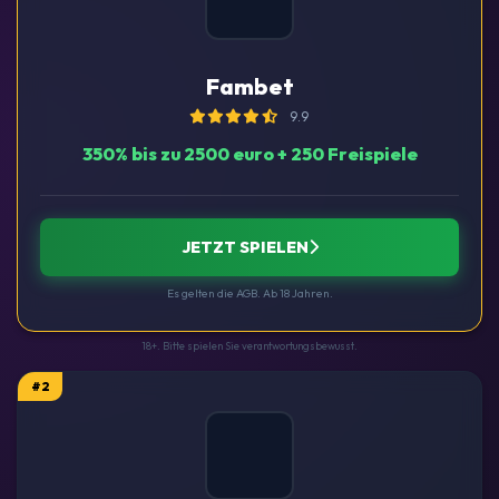
Fambet
9.9
350% bis zu 2500 euro + 250 Freispiele
JETZT SPIELEN
Es gelten die AGB. Ab 18 Jahren.
18+. Bitte spielen Sie verantwortungsbewusst.
#2