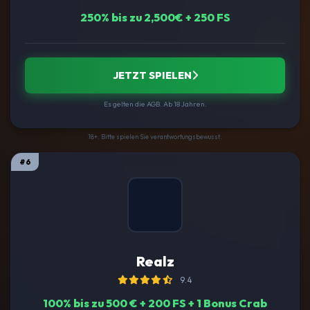
250% bis zu 2,500€ + 250 FS
JETZT SPIELEN
Es gelten die AGB. Ab 18 Jahren.
18+. Bitte spielen Sie verantwortungsbewusst.
#6
Realz
9.4
100% bis zu 500 € + 200 FS + 1 Bonus Crab