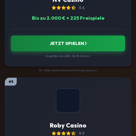
9.6
Bis zu 2.000 € + 225 Freispiele
JETZT SPIELEN
Es gelten die AGB. Ab 18 Jahren.
18+. Bitte spielen Sie verantwortungsbewusst.
#5
Roby Casino
9.5