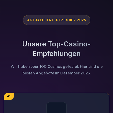
Zum
Inhalt
springen
AKTUALISIERT: DEZEMBER 2025
Unsere Top-Casino-
Empfehlungen
Wir haben über 100 Casinos getestet. Hier sind die
besten Angebote im Dezember 2025.
#1