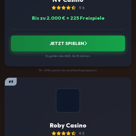
9.6
Bis zu 2.000 € + 225 Freispiele
JETZT SPIELEN
Es gelten die AGB. Ab 18 Jahren.
18+. Bitte spielen Sie verantwortungsbewusst.
#5
Roby Casino
9.5