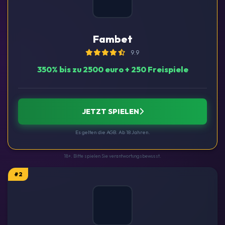
Fambet
9.9
350% bis zu 2500 euro + 250 Freispiele
JETZT SPIELEN
Es gelten die AGB. Ab 18 Jahren.
18+. Bitte spielen Sie verantwortungsbewusst.
#2