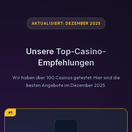
Zum
Inhalt
springen
AKTUALISIERT: DEZEMBER 2025
Unsere Top-Casino-
Empfehlungen
Wir haben über 100 Casinos getestet. Hier sind die
besten Angebote im Dezember 2025.
#1