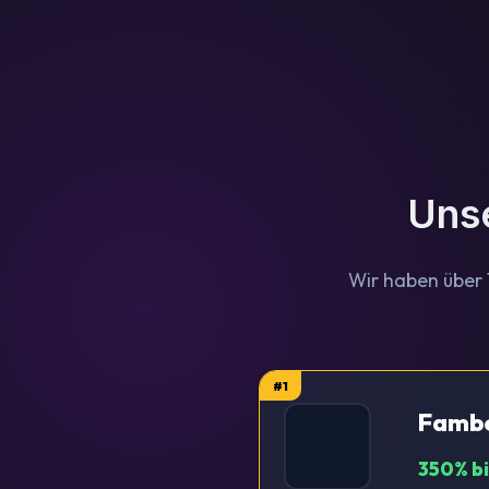
Zum
Inhalt
springen
Uns
Wir haben über 
#1
Famb
350% bi