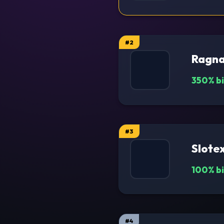
#2
Ragna
350% bi
#3
Slote
100% bi
#4