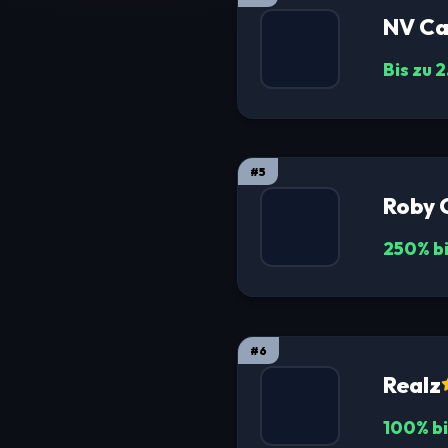
NV Ca
Bis zu 
#5
Roby 
250% bi
#6
Realz
100% bi