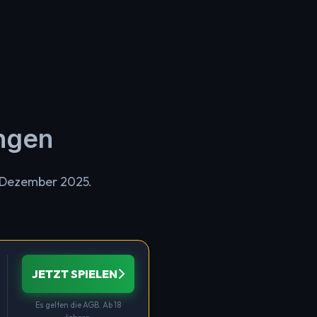
ngen
m Dezember 2025.
JETZT SPIELEN
Es gelten die AGB. Ab 18