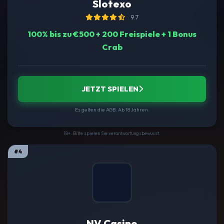
Slotexo
9.7
100% bis zu €500 + 200 Freispiele + 1 Bonus
Crab
JETZT SPIELEN
Es gelten die AGB. Ab 18 Jahren.
18+. Bitte spielen Sie verantwortungsbewusst.
#4
NV Casino