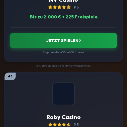
9.6
Bis zu 2.000 € + 225 Freispiele
JETZT SPIELEN
Es gelten die AGB. Ab 18 Jahren.
18+. Bitte spielen Sie verantwortungsbewusst.
#5
Roby Casino
9.5