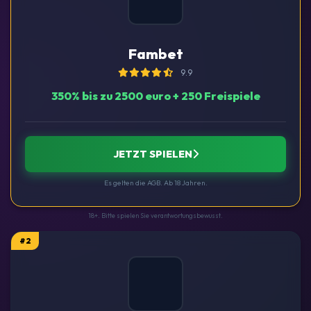
Fambet
9.9
350% bis zu 2500 euro + 250 Freispiele
JETZT SPIELEN
Es gelten die AGB. Ab 18 Jahren.
18+. Bitte spielen Sie verantwortungsbewusst.
#2