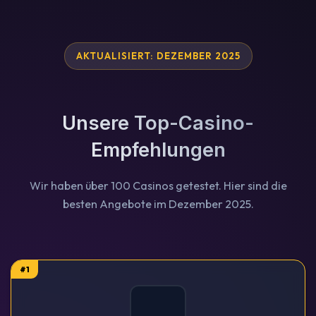
Zum
Inhalt
springen
AKTUALISIERT: DEZEMBER 2025
Unsere Top-Casino-
Empfehlungen
Wir haben über 100 Casinos getestet. Hier sind die
besten Angebote im Dezember 2025.
#1