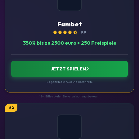
Fambet
9.9
350% bis zu 2500 euro + 250 Freispiele
JETZT SPIELEN
Es gelten die AGB. Ab 18 Jahren.
18+. Bitte spielen Sie verantwortungsbewusst.
#2