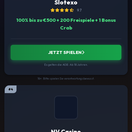
Slotexo
9.7
100% bis zu €500 + 200 Freispiele + 1 Bonus
Crab
JETZT SPIELEN
Es gelten die AGB. Ab 18 Jahren.
18+. Bitte spielen Sie verantwortungsbewusst.
#4
NV Casino