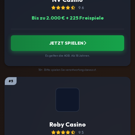
9.6
Bis zu 2.000 € + 225 Freispiele
JETZT SPIELEN
Es gelten die AGB. Ab 18 Jahren.
18+. Bitte spielen Sie verantwortungsbewusst.
#5
Roby Casino
9.5