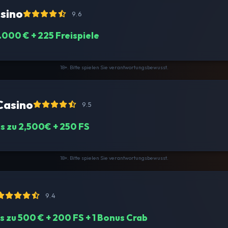
sino
9.6
2.000 € + 225 Freispiele
18+. Bitte spielen Sie verantwortungsbewusst.
Casino
9.5
s zu 2,500€ + 250 FS
18+. Bitte spielen Sie verantwortungsbewusst.
9.4
s zu 500 € + 200 FS + 1 Bonus Crab