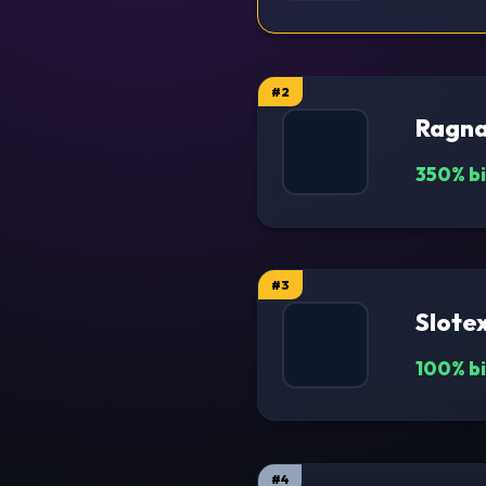
#2
Ragna
350% bi
#3
Slote
100% bi
#4