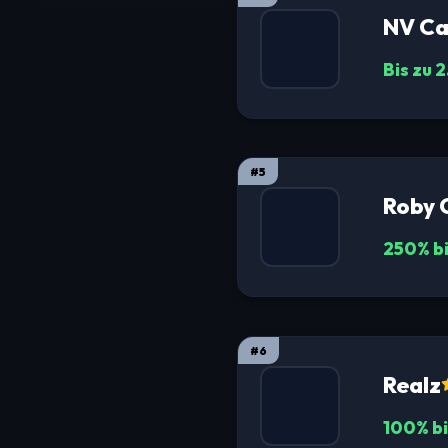
NV Ca
Bis zu 
#5
Roby 
250% bi
#6
Realz
100% bi