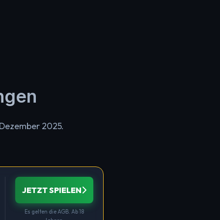
ngen
m Dezember 2025.
JETZT SPIELEN
Es gelten die AGB. Ab 18