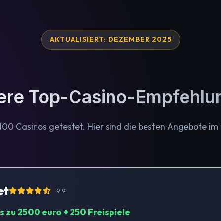
AKTUALISIERT: DEZEMBER 2025
ere Top-Casino-Empfehlu
100 Casinos getestet. Hier sind die besten Angebote i
et
9.9
s zu 2500 euro + 250 Freispiele