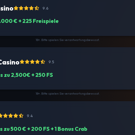
sino
9.6
2.000 € + 225 Freispiele
18+. Bitte spielen Sie verantwortungsbewusst.
Casino
9.5
s zu 2,500€ + 250 FS
18+. Bitte spielen Sie verantwortungsbewusst.
9.4
s zu 500 € + 200 FS + 1 Bonus Crab