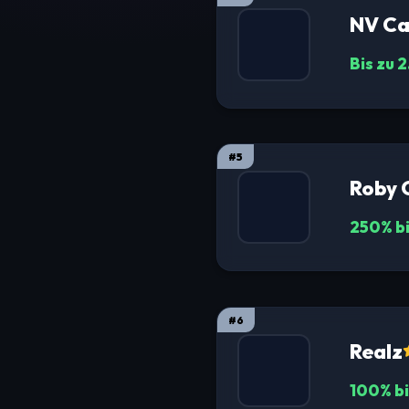
NV Ca
Bis zu 
#5
Roby 
250% bi
#6
Realz
100% bi