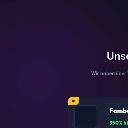
Zum
Inhalt
springen
Uns
Wir haben über 
#1
Famb
350% bi