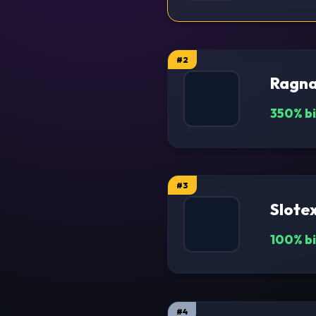
#2
Ragna
350% bi
#3
Slote
100% bi
#4