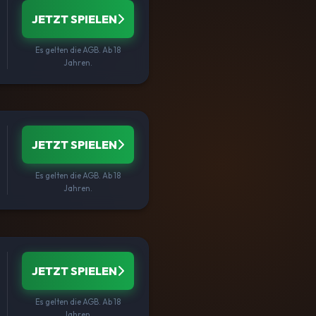
JETZT SPIELEN
Es gelten die AGB. Ab 18
Jahren.
JETZT SPIELEN
Es gelten die AGB. Ab 18
Jahren.
JETZT SPIELEN
Es gelten die AGB. Ab 18
Jahren.